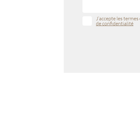
J’accepte les termes
de confidentialité
Christine Barris
Co
Membre de la Chambre
Syndicale de la Sophrologie
Tél: