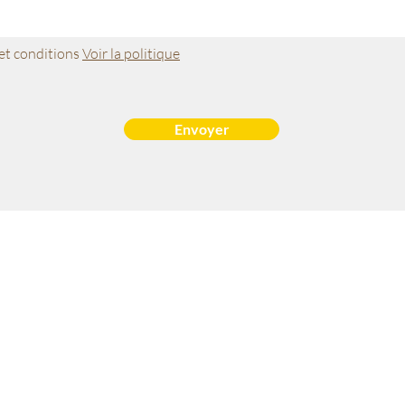
 et conditions
Voir la politique
Envoyer
ntact
Techniques
 06.14.65.70.74
Sophrologie