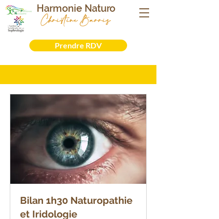
Harmonie Naturo
Christine Barris
Sophrologue- Naturopathe - Iridologue -
Formatrice
Prendre RDV
Bilan 1h30 Naturopathie
et Iridologie