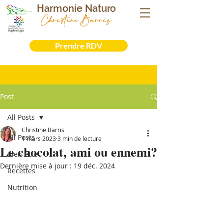
Harmonie Naturo
Christine Barris
Sophrologue- Naturopathe - Iridologue -
Formatrice
Prendre RDV
Post
All Posts
Christine Barris
All Posts
1 mars 2023
3 min de lecture
Le chocolat, ami ou ennemi?
Bien-être
Dernière mise à jour :
19 déc. 2024
Recettes
Nutrition