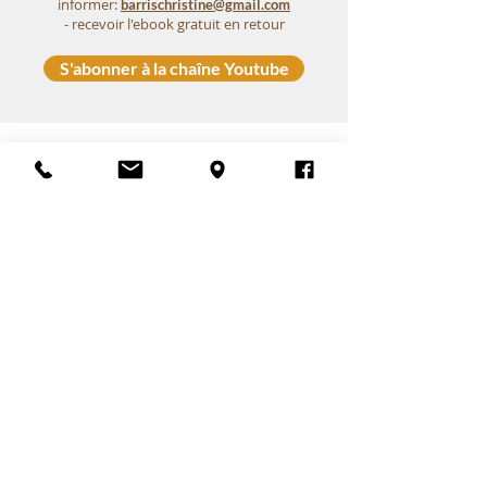
informer:
barrischristine@gmail.com
- recevoir l'ebook gratuit en retour
S'abonner à la chaîne Youtube
Contact
Tél:
06.14.65.70.74
barrischristine@gmail.com
5 Boulevard Jean Valensi
13 620 Carry-le-Rouet
Prendre RDV
Techniques
Sophrologie
Iridologie