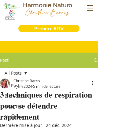
Harmonie Naturo
Christine Barris
Sophrologue- Naturopathe - Iridologue -
Formatrice
Prendre RDV
Post
All Posts
Christine Barris
All Posts
7 juin 2024
5 min de lecture
3 techniques de respiration
Bien-être
pour se détendre
Recettes
rapidement
Nutrition
Dernière mise à jour :
24 déc. 2024