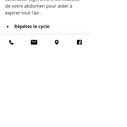
de votre abdomen pour aider à 
expirer tout l'air.
Répétez le cycle 
Inspirez lentement par le nez en 
ouvrant votre cage thoracique, puis 
expirez lentement et profondément 
par la bouche en vidant tout l'air de 
vos poumons.
Répétez ce cycle pendant plusieurs 
minutes, en vous concentrant sur 
votre respiration et les mouvements 
de votre cage thoracique.
Conseils:
Au début, vous pouvez vous 