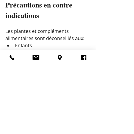
Précautions en contre 
indications
Les plantes et compléments 
alimentaires sont déconseillés aux:
Enfants
Femmes enceintes et allaitantes
Personnes souffrant de 
pathologies chroniques
Personnes sous traitement 
médicamenteux
D'une manière générale, il est 
fortement recommandé de 
demander l'avis de votre médecin 
avant de prendre des plantes ou 
compléments alimentaires.