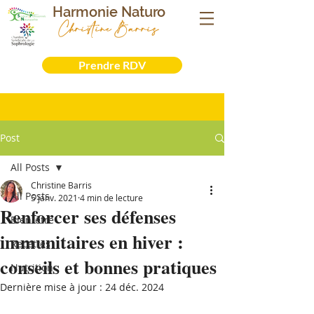
Harmonie Naturo
Christine Barris
Sophrologue- Naturopathe - Iridologue -
Formatrice
Prendre RDV
Post
All Posts
Christine Barris
All Posts
5 janv. 2021
4 min de lecture
Renforcer ses défenses
Bien-être
immunitaires en hiver :
Recettes
conseils et bonnes pratiques
Nutrition
Dernière mise à jour :
24 déc. 2024