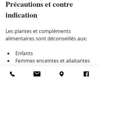
Précautions et contre 
indication
Les plantes et compléments 
alimentaires sont déconseillés aux:
Enfants
Femmes enceintes et allaitantes
Personnes souffrant de 
pathologies chroniques
Personnes sous traitement 
médicamenteux
D'une manière générale, il est 
fortement recommandé de 
demander l'avis de votre médecin 
avant de prendre des plantes ou 
compléments alimentaires.