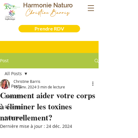
Harmonie Naturo
Christine Barris
Sophrologue- Naturopathe - Iridologue -
Formatrice
Prendre RDV
Post
All Posts
Christine Barris
All Posts
15 janv. 2024
3 min de lecture
Comment aider votre corps
Bien-être
à éliminer les toxines
Recettes
naturellement?
Nutrition
Dernière mise à jour :
24 déc. 2024